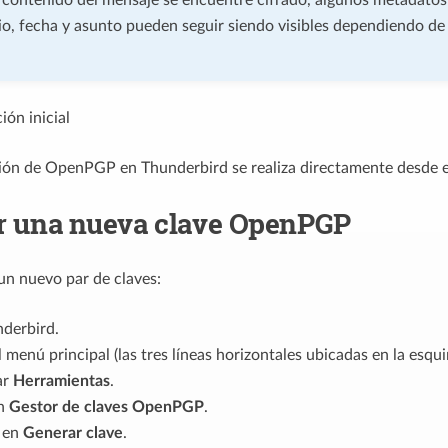
io, fecha y asunto pueden seguir siendo visibles dependiendo de
ión inicial
ión de OpenPGP en Thunderbird se realiza directamente desde el
r una nueva clave OpenPGP
un nuevo par de claves:
nderbird.
 menú principal (las tres líneas horizontales ubicadas en la esqu
ar
Herramientas
.
en
Gestor de claves OpenPGP
.
c en
Generar clave
.