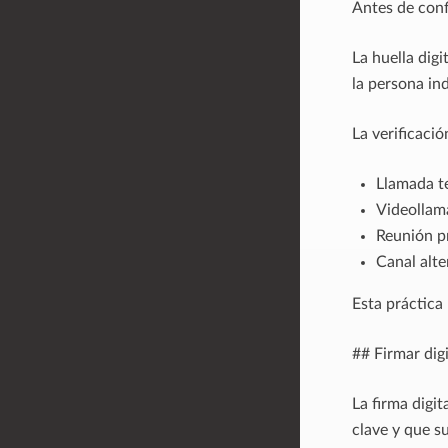
Antes de confi
La huella dig
la persona in
La verificaci
Llamada te
Videollam
Reunión pr
Canal alte
Esta práctica
## Firmar dig
La firma digi
clave y que s