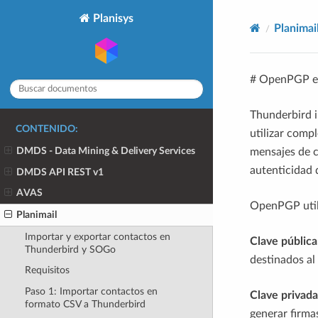
Planisys
Planimai
# OpenPGP e
Thunderbird i
CONTENIDO:
utilizar comp
DMDS - Data Mining & Delivery Services
mensajes de co
autenticidad 
DMDS API REST v1
AVAS
OpenPGP utili
Planimail
Importar y exportar contactos en
Clave pública
Thunderbird y SOGo
destinados al 
Requisitos
Paso 1: Importar contactos en
Clave privada
formato CSV a Thunderbird
generar firmas