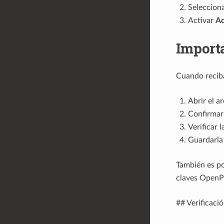
Seleccion
Activar
Ad
Importa
Cuando reciba
Abrir el a
Confirmar 
Verificar 
Guardarla 
También es po
claves OpenP
## Verificació