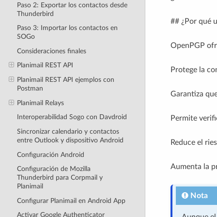
Paso 2: Exportar los contactos desde
Thunderbird
## ¿Por qué 
Paso 3: Importar los contactos en
SOGo
OpenPGP ofrec
Consideraciones finales
Planimail REST API
Protege la co
Planimail REST API ejemplos con
Postman
Garantiza que
Planimail Relays
Interoperabilidad Sogo con Davdroid
Permite verifi
Sincronizar calendario y contactos
entre Outlook y dispositivo Android
Reduce el rie
Configuración Android
Aumenta la pr
Configuración de Mozilla
Thunderbird para Corpmail y
Planimail
Nota
Configurar Planimail en Android App
Activar Google Authenticator
Aunque el