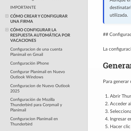
destinatar
IMPORTANTE
utilizada.
CÓMO CREAR Y CONFIGURAR
UNA FIRMA
CÓMO CONFIGURAR LA
## Configurac
RESPUESTA AUTOMÁTICA POR
VACACIONES
La configurac
Configuracion de una cuenta
Planimail en Gmail
Genera
Configuración iPhone
Configurar Planimail en Nuevo
Outlook Windows
Para generar 
Configuracion de Nuevo Outlook
2025
Abrir Thu
Configuración de Mozilla
Acceder al
Thunderbird para Corpmail y
Planimail
Seleccion
Ingresar 
Configuracion Planimail en
Thunderbird
Hacer cli