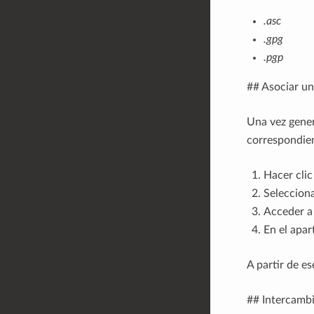
.asc
.gpg
.pgp
## Asociar un
Una vez gener
correspondie
Hacer clic
Seleccion
Acceder a
En el apa
A partir de e
## Intercambi