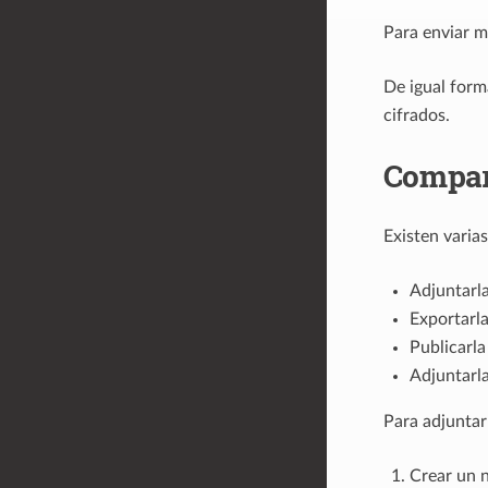
Para enviar m
De igual form
cifrados.
Compart
Existen varia
Adjuntarla
Exportarl
Publicarla
Adjuntarl
Para adjunta
Crear un 