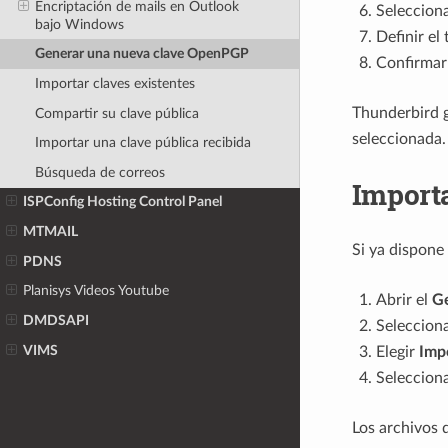
Encriptación de mails en Outlook
Selecciona
bajo Windows
Definir el
Generar una nueva clave OpenPGP
Confirmar 
Importar claves existentes
Thunderbird g
Compartir su clave pública
seleccionada.
Importar una clave pública recibida
Búsqueda de correos
Importa
ISPConfig Hosting Control Panel
MTMAIL
Si ya dispone
PDNS
Planisys Videos Youtube
Abrir el
G
DMDSAPI
Seleccion
VIMS
Elegir
Impo
Selecciona
Los archivos 