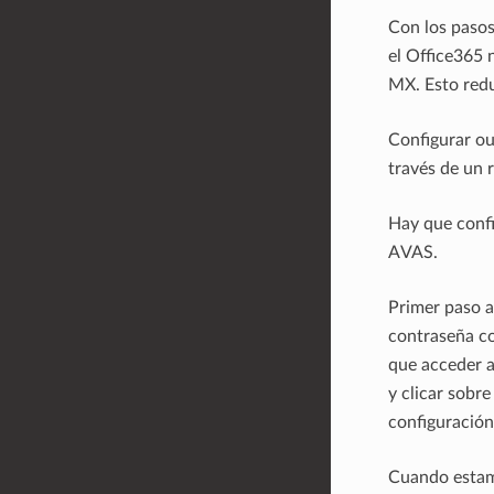
Con los pasos
el Office365 
MX. Esto redu
Configurar ou
través de un 
Hay que confi
AVAS.
Primer paso a
contraseña co
que acceder a 
y clicar sobr
configuración
Cuando estamo