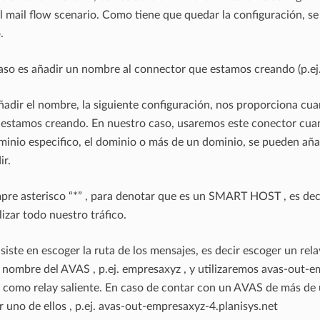
l mail flow scenario. Como tiene que quedar la configuración, se
.
paso es añadir un nombre al connector que estamos creando (p.e
adir el nombre, la siguiente configuración, nos proporciona cu
 estamos creando. En nuestro caso, usaremos este conector cua
minio especifico, el dominio o más de un dominio, se pueden añad
ir.
pre asterisco “*” , para denotar que es un SMART HOST , es deci
izar todo nuestro tráfico.
siste en escoger la ruta de los mensajes, es decir escoger un rel
nombre del AVAS , p.ej. empresaxyz , y utilizaremos avas-out-
t como relay saliente. En caso de contar con un AVAS de más de u
 uno de ellos , p.ej. avas-out-empresaxyz-4.planisys.net