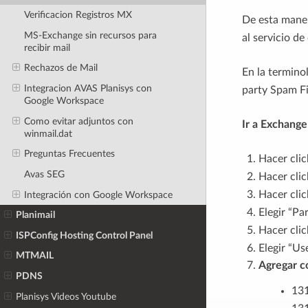
Verificacion Registros MX
De esta maner
MS-Exchange sin recursos para
al servicio de
recibir mail
Rechazos de Mail
En la termino
Integracion AVAS Planisys con
party Spam Fi
Google Workspace
Como evitar adjuntos con
Ir a Exchang
winmail.dat
Preguntas Frecuentes
Hacer clic
Avas SEG
Hacer cli
Hacer clic
Integración con Google Workspace
Elegir “Pa
Planimail
Hacer clic
ISPConfig Hosting Control Panel
Elegir “Us
MTMAIL
Agregar co
PDNS
131
Planisys Videos Youtube