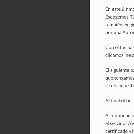
En este últim
Escogemos TLS
también exigim
por una Autor
Con estos pas
clicamos ‘nex
El siguiente p
que tengamos a
se nos muestr
Al final debe 
A continuació
el servidor A
certificado v