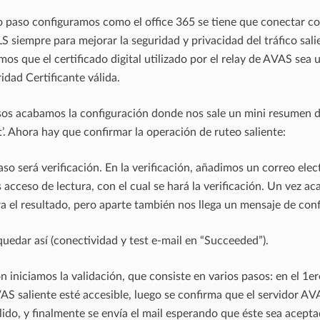
o paso configuramos como el office 365 se tiene que conectar co
 siempre para mejorar la seguridad y privacidad del tráfico sali
os que el certificado digital utilizado por el relay de AVAS sea 
idad Certificante válida.
os acabamos la configuración donde nos sale un mini resumen de
t’. Ahora hay que confirmar la operación de ruteo saliente:
aso será verificación. En la verificación, añadimos un correo elec
cceso de lectura, con el cual se hará la verificación. Un vez aca
a el resultado, pero aparte también nos llega un mensaje de con
quedar así (conectividad y test e-mail en “Succeeded”).
n iniciamos la validación, que consiste en varios pasos: en el 1
VAS saliente esté accesible, luego se confirma que el servidor AV
álido, y finalmente se envía el mail esperando que éste sea acept