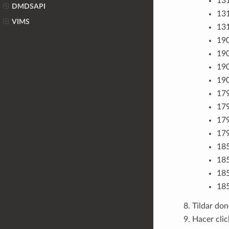
131
DMDSAPI
131
VIMS
131
190
190
190
190
179
179
179
179
185
185
185
185
Tildar do
Hacer clic