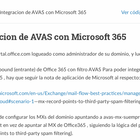
Integracion de AVAS con Microsoft 365
Ver códi
cion de AVAS con Microsoft 365
tal.office.com logueado como administrador de su dominio, y lu
bound (entrante) de Office 365 con filtro AVAS Para poder inte
5 , hay que seguir la nota de aplicación de Microsoft al respecto:
.microsoft.com/en-us/Exchange/mail-flow-best-practices/manage
loud#scenario-1
—mx-record-points-to-third-party-spam-filterin
 de configurar los MXs del dominio apuntando a avas-mx-suempr
t en vez de apuntar al MX de Office365 , siguiendo la lógica del 
nts to third-party spam filtering).