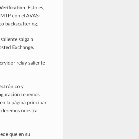
Verification
. Esto es,
o SMTP con el AVAS-
to backscattering.
saliente salga a
Hosted Exchange.
rvidor relay saliente
ectrónico y
figuración tenemos
en la página principar
cederemos nuestra
uede que en su