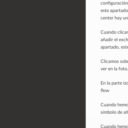
configuración
este apartado
center hay un
Cuando clicam
añadir el exc
apartado, est
Clicamos sobr
ver en la foto
En la parte i
flow
Cuando hemos 
simbolo de aña
Cuando hemos