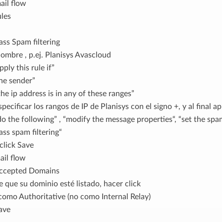
ail flow
ules
ass Spam filtering
ombre , p.ej. Planisys Avascloud
pply this rule if”
the sender”
 the ip address is in any of these ranges”
specificar los rangos de IP de Planisys con el signo +, y al final 
do the following” , “modify the message properties“, “set the spa
ass spam filtering“
click Save
ail flow
Accepted Domains
 que su dominio esté listado, hacer click
como Authoritative (no como Internal Relay)
ave