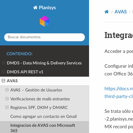
Planisys
AVAS
Integra
Acceder a por
CONTENIDO:
DMDS - Data Mining & Delivery Services
Configurar in
DMDS API REST v1
con Office 36
AVAS
https://docs
AVAS – Gestión de Usuarios
third-party-c
Verificaciones de mails entrantes
Registros SPF, DKIM y DMARC
Se trata sólo
Como agregar un contacto en Gmail
-2.planisys.ne
Integracion de AVAS con Microsoft
MX record poi
365