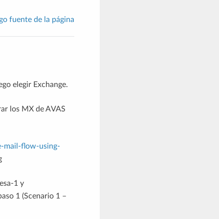
go fuente de la página
ego elegir Exchange.
grar los MX de AVAS
-mail-flow-using-
g
esa-1 y
paso 1 (Scenario 1 –