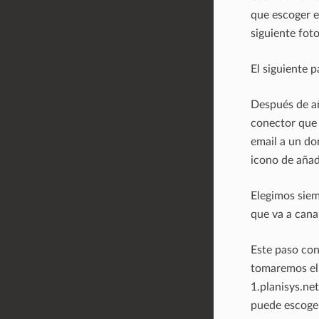
que escoger e
siguiente foto
El siguiente 
Después de añ
conector que
email a un do
icono de añad
Elegimos siem
que va a canal
Este paso con
tomaremos el 
1.planisys.ne
puede escoger