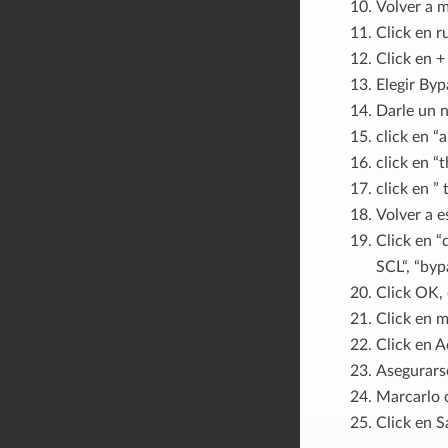
Volver a m
Click en r
Click en +
Elegir Byp
Darle un n
click en “a
click en “
click en ”
Volver a e
Click en “
SCL“, “byp
Click OK, 
Click en m
Click en 
Asegurarse
Marcarlo 
Click en S