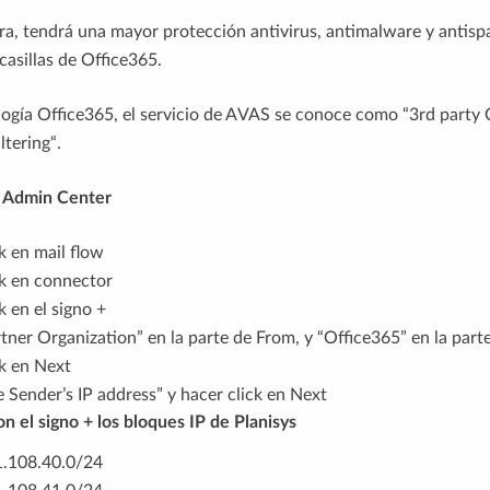
a, tendrá una mayor protección antivirus, antimalware y antisp
 casillas de Office365.
logía Office365, el servicio de AVAS se conoce como “3rd party 
ltering“.
e Admin Center
k en mail flow
ck en connector
k en el signo +
rtner Organization” en la parte de From, y “Office365” en la part
k en Next
e Sender’s IP address” y hacer click en Next
n el signo + los bloques IP de Planisys
.108.40.0/24